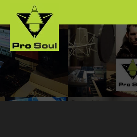
跳
搜
至
索：
内
容