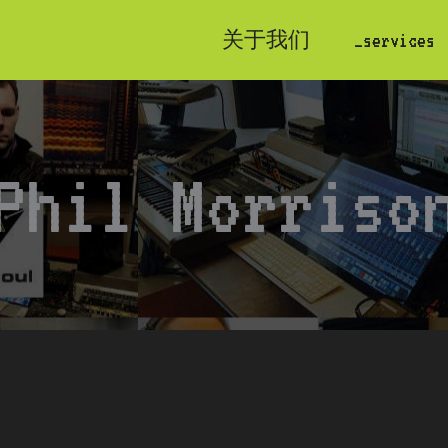
关于我们
_services
Phil Morriso