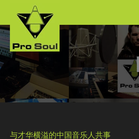
跳
至
内
容
与
与才华横溢的中国音乐人共事