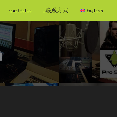
-portfolio
_联系方式
English
n