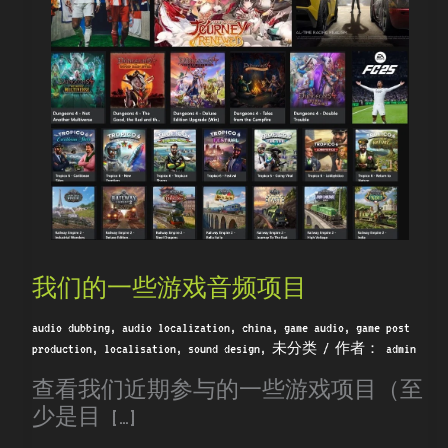
的
一
些
游
戏
音
频
项
目
我们的一些游戏音频项目
audio dubbing
,
audio localization
,
china
,
game audio
,
game post
production
,
localisation
,
sound design
,
未分类
/ 作者：
admin
查看我们近期参与的一些游戏项目（至
少是目 […]