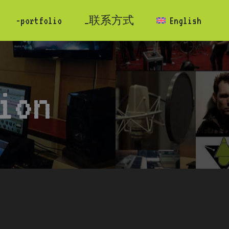
-portfolio
_联系方式
English
ion