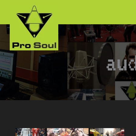
跳
至
内
容
au
我
们