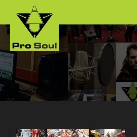
跳
至
内
容
我
们