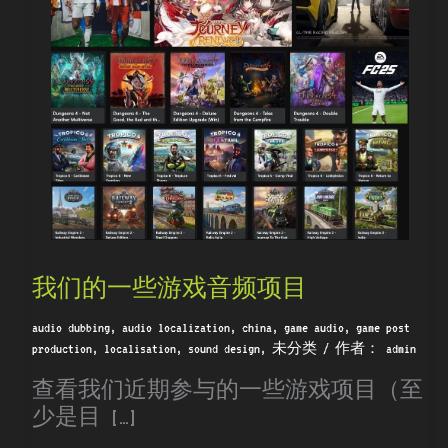
的
一
些
游
戏
音
频
项
目
我们的一些游戏音频项目
audio dubbing
,
audio localization
,
china
,
game audio
,
game post
production
,
localisation
,
sound design
,
未分类
/ 作者：
admin
查看我们近期参与的一些游戏项目（至
少是目 […]